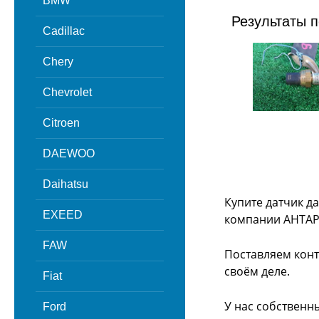
BMW
Результаты п
Cadillac
Chery
Chevrolet
Citroen
DAEWOO
Daihatsu
Купите датчик да
EXEED
компании АНТАР
FAW
Поставляем конт
своём деле.
Fiat
У нас собственн
Ford