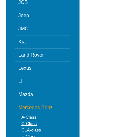
JCB
Jeep
JMC
Kia
Land Rover
Lexus
LI
Mazda
Mercedes-Benz
A-Class
C-Class
CLA-class
E-Class