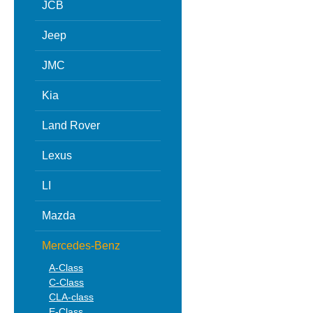
JCB
Jeep
JMC
Kia
Land Rover
Lexus
LI
Mazda
Mercedes-Benz
A-Class
C-Class
CLA-class
E-Class