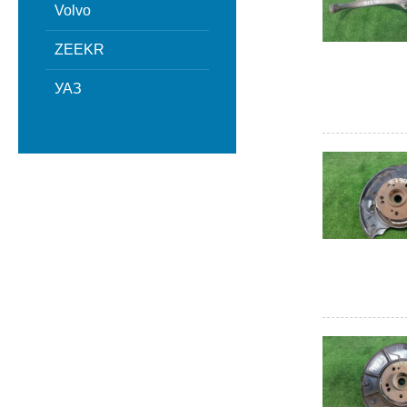
Volvo
ZEEKR
УАЗ