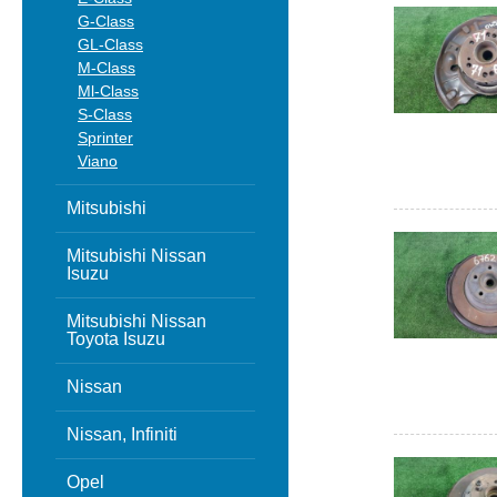
G-Class
GL-Class
M-Class
Ml-Class
S-Class
Sprinter
Viano
Mitsubishi
Mitsubishi Nissan
Isuzu
Mitsubishi Nissan
Toyota Isuzu
Nissan
Nissan, Infiniti
Opel