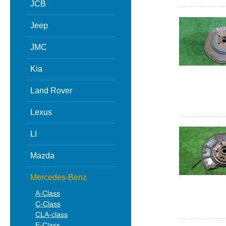
JCB
Jeep
JMC
Kia
Land Rover
Lexus
LI
Mazda
Mercedes-Benz
A-Class
C-Class
CLA-class
E-Class