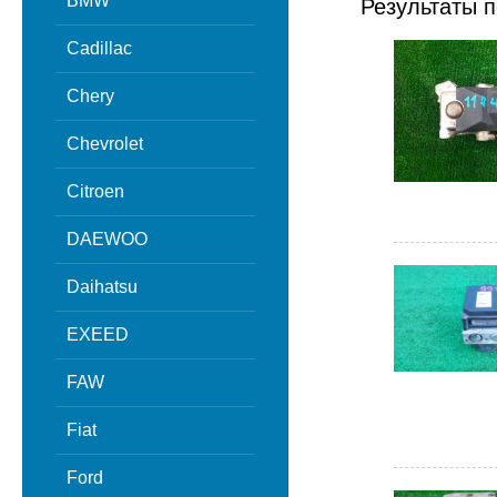
BMW
Результаты п
Cadillac
Chery
Chevrolet
Citroen
DAEWOO
Daihatsu
EXEED
FAW
Fiat
Ford