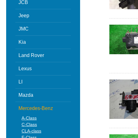
JCB
Jeep
JMC
Kia
Land Rover
Lexus
LI
Mazda
Mercedes-Benz
A-Class
C-Class
CLA-class
E-Class