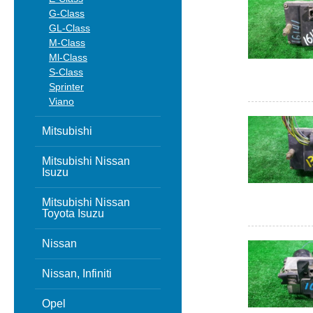
G-Class
GL-Class
M-Class
Ml-Class
S-Class
Sprinter
Viano
Mitsubishi
Mitsubishi Nissan
Isuzu
Mitsubishi Nissan
Toyota Isuzu
Nissan
Nissan, Infiniti
Opel