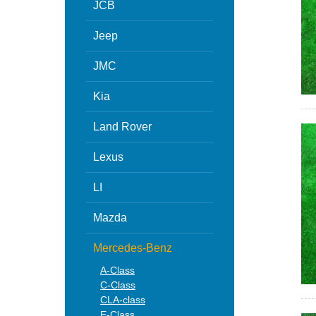
JCB
Jeep
JMC
Kia
Land Rover
Lexus
LI
Mazda
Mercedes-Benz
A-Class
C-Class
CLA-class
E-Class