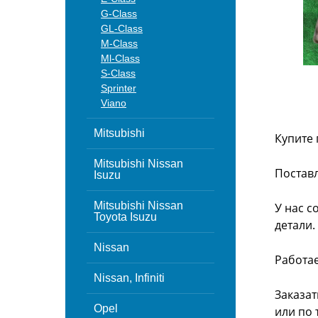
G-Class
GL-Class
M-Class
Ml-Class
S-Class
Sprinter
Viano
Mitsubishi
Купите 
Mitsubishi Nissan
Поставл
Isuzu
Mitsubishi Nissan
У нас с
Toyota Isuzu
детали.
Nissan
Работа
Nissan, Infiniti
Заказат
Opel
или
по 