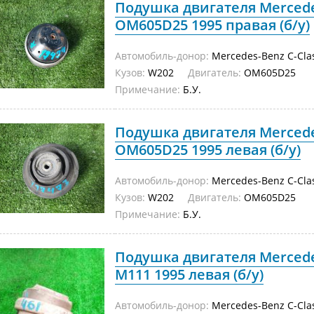
Подушка двигателя Mercede
OM605D25 1995 правая (б/у)
Автомобиль-донор:
Mercedes-Benz C-Cla
Кузов:
W202
Двигатель:
OM605D25
Примечание:
Б.У.
Подушка двигателя Mercede
OM605D25 1995 левая (б/у)
Автомобиль-донор:
Mercedes-Benz C-Cla
Кузов:
W202
Двигатель:
OM605D25
Примечание:
Б.У.
Подушка двигателя Mercede
M111 1995 левая (б/у)
Автомобиль-донор:
Mercedes-Benz C-Cla