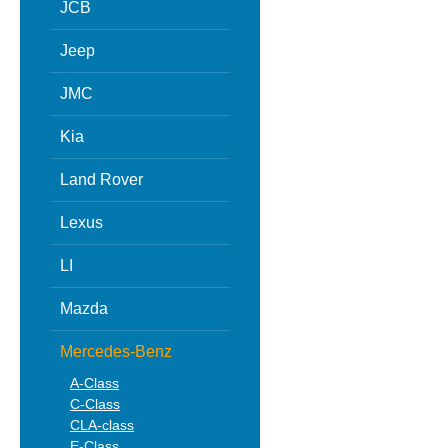
JCB
Jeep
JMC
Kia
Land Rover
Lexus
LI
Mazda
Mercedes-Benz
A-Class
C-Class
CLA-class
E-Class