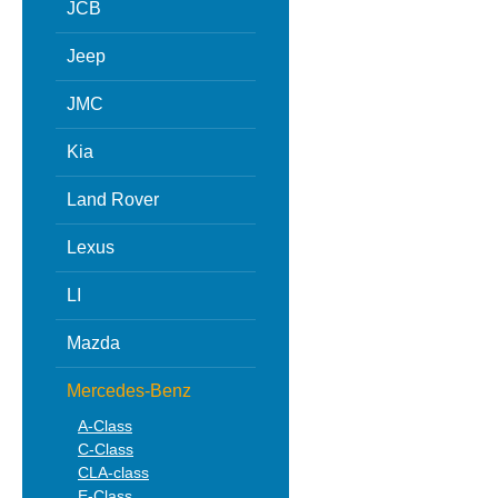
JCB
Jeep
JMC
Kia
Land Rover
Lexus
LI
Mazda
Mercedes-Benz
A-Class
C-Class
CLA-class
E-Class