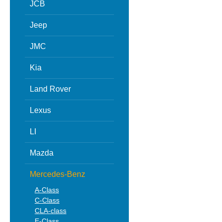
JCB
Jeep
JMC
Kia
Land Rover
Lexus
LI
Mazda
Mercedes-Benz
A-Class
C-Class
CLA-class
E-Class