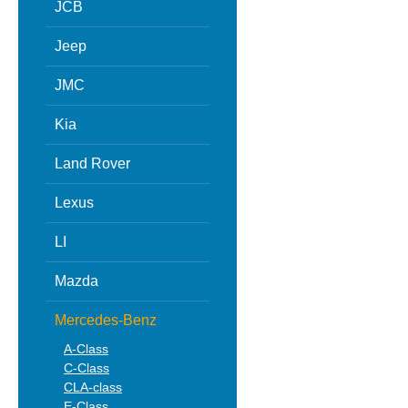
JCB
Jeep
JMC
Kia
Land Rover
Lexus
LI
Mazda
Mercedes-Benz
A-Class
C-Class
CLA-class
E-Class