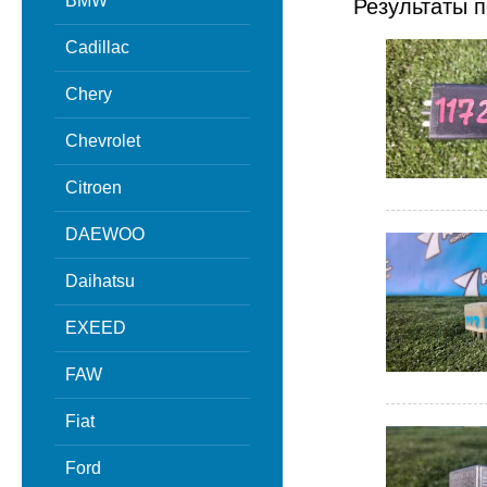
BMW
Результаты п
Cadillac
Chery
Chevrolet
Citroen
DAEWOO
Daihatsu
EXEED
FAW
Fiat
Ford