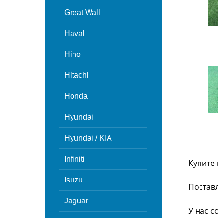
Great Wall
Haval
Hino
Hitachi
Honda
Hyundai
Hyundai / KIA
Infiniti
Купите 
Isuzu
Поставл
Jaguar
У нас с