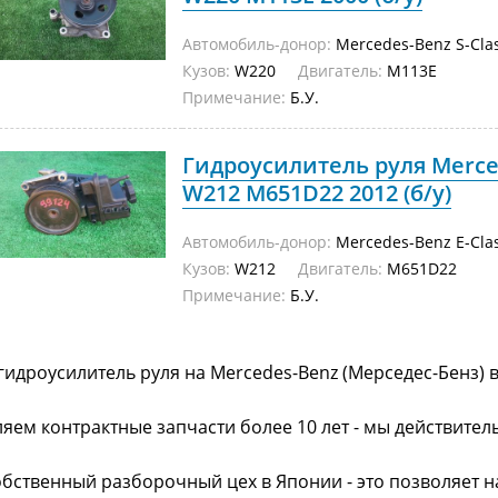
Автомобиль-донор:
Mercedes-Benz S-Cla
Кузов:
W220
Двигатель:
M113E
Примечание:
Б.У.
Гидроусилитель руля Merced
W212 M651D22 2012 (б/у)
Автомобиль-донор:
Mercedes-Benz E-Cla
Кузов:
W212
Двигатель:
M651D22
Примечание:
Б.У.
гидроусилитель руля на Mercedes-Benz (Мерседес-Бенз) 
яем контрактные запчасти более 10 лет - мы действител
обственный разборочный цех в Японии - это позволяет 