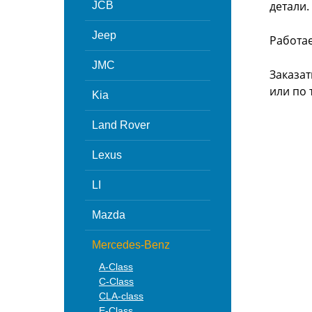
детали.
JCB
Jeep
Работа
JMC
Заказат
или
по 
Kia
Land Rover
Lexus
LI
Mazda
Mercedes-Benz
A-Class
C-Class
CLA-class
E-Class