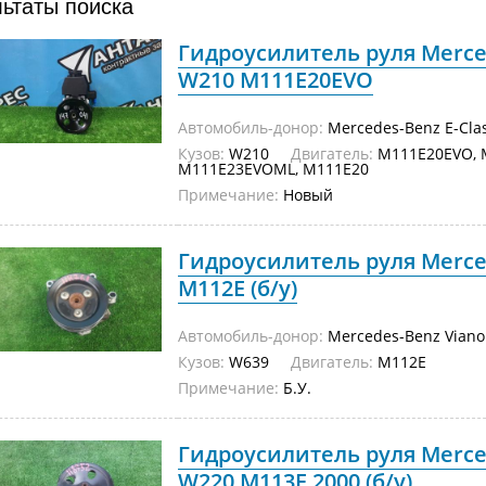
льтаты поиска
Гидроусилитель руля Merced
W210 M111E20EVO
Автомобиль-донор:
Mercedes-Benz E-Cla
Кузов:
W210
Двигатель:
M111E20EVO, 
M111E23EVOML, M111E20
Примечание:
Новый
Гидроусилитель руля Merce
M112E (б/у)
Автомобиль-донор:
Mercedes-Benz Viano
Кузов:
W639
Двигатель:
M112E
Примечание:
Б.У.
Гидроусилитель руля Merced
W220 M113E 2000 (б/у)