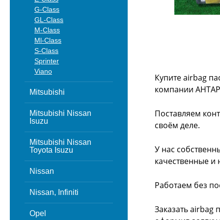
G-Class
GL-Class
M-Class
Ml-Class
S-Class
Sprinter
Viano
Купите airbag па
компании АНТАР
Mitsubishi
Поставляем конт
Mitsubishi Nissan
Isuzu
своём деле.
Mitsubishi Nissan
У нас собственн
Toyota Isuzu
качественные и 
Nissan
Работаем без по
Nissan, Infiniti
Заказать airbag
Opel