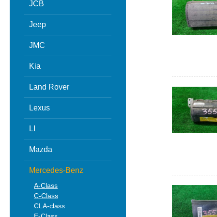
JCB
Jeep
JMC
Kia
Land Rover
Lexus
LI
Mazda
Mercedes-Benz
A-Class
C-Class
CLA-class
E-Class