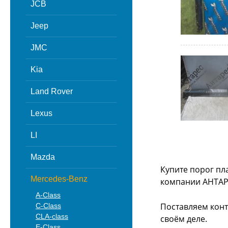
JCB
Jeep
JMC
Kia
Land Rover
Lexus
LI
Mazda
Купите порог пл
Mercedes-Benz
компании АНТАР
A-Class
Поставляем конт
C-Class
CLA-class
своём деле.
E-Class