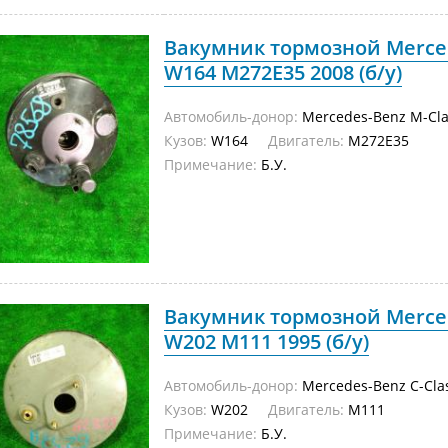
Вакумник тормозной Merced
W164 M272E35 2008 (б/у)
Автомобиль-донор:
Mercedes-Benz M-Cla
Кузов:
W164
Двигатель:
M272E35
Примечание:
Б.У.
Вакумник тормозной Merced
W202 M111 1995 (б/у)
Автомобиль-донор:
Mercedes-Benz C-Cla
Кузов:
W202
Двигатель:
M111
Примечание:
Б.У.