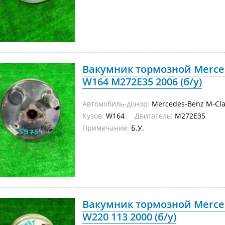
Вакумник тормозной Merced
W164 M272E35 2006 (б/у)
Автомобиль-донор:
Mercedes-Benz M-Cla
Кузов:
W164
Двигатель:
M272E35
Примечание:
Б.У.
Вакумник тормозной Merced
W220 113 2000 (б/у)