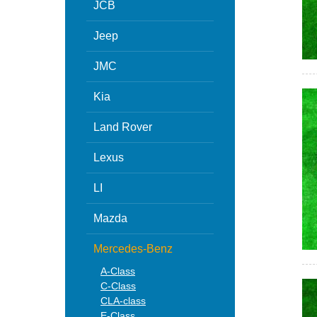
JCB
Jeep
JMC
Kia
Land Rover
Lexus
LI
Mazda
Mercedes-Benz
A-Class
C-Class
CLA-class
E-Class