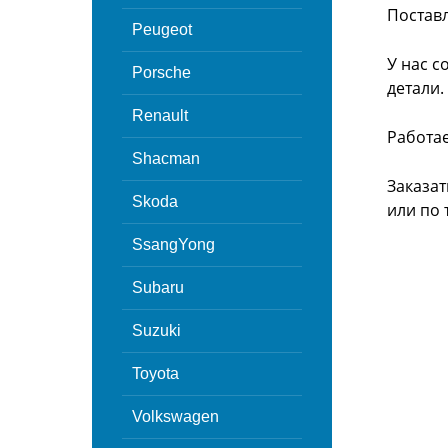
Поставл
Peugeot
У нас с
Porsche
детали.
Renault
Работа
Shacman
Заказат
Skoda
или
по 
SsangYong
Subaru
Suzuki
Toyota
Volkswagen