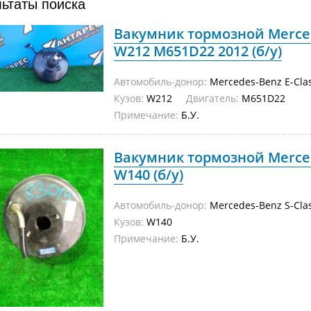
льтаты поиска
Вакумник тормозной Merced
W212 M651D22 2012 (б/у)
Автомобиль-донор:
Mercedes-Benz E-Cla
Кузов:
W212
Двигатель:
M651D22
Примечание:
Б.У.
Вакумник тормозной Merced
W140 (б/у)
Автомобиль-донор:
Mercedes-Benz S-Cla
Кузов:
W140
Примечание:
Б.У.