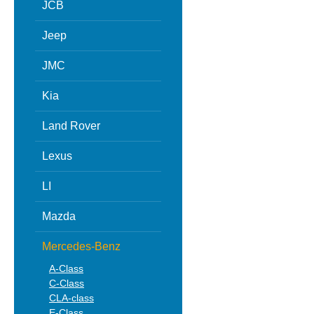
JCB
Jeep
JMC
Kia
Land Rover
Lexus
LI
Mazda
Mercedes-Benz
A-Class
C-Class
CLA-class
E-Class