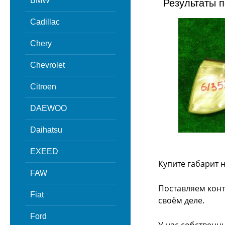
BMW
Результаты п
Cadillac
Chery
Chevrolet
Citroen
DAEWOO
Daihatsu
EXEED
Купите габарит 
FAW
Поставляем конт
Fiat
своём деле.
Ford