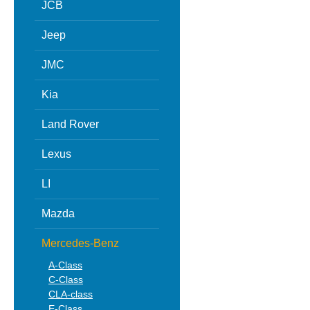
JCB
Jeep
JMC
Kia
Land Rover
Lexus
LI
Mazda
Mercedes-Benz
A-Class
C-Class
CLA-class
E-Class