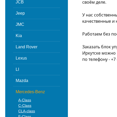
своём деле.
JCB
Jeep
У нас собственн
качественные и 
JMC
Работаем без по
Kia
Заказать блок у
Land Rover
Иркутске можно 
Lexus
по телефону - +7 
LI
Mazda
Mercedes-Benz
A-Class
C-Class
CLA-class
E-Class