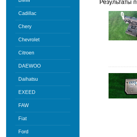
BMW
Результаты п
Cadillac
Chery
Chevrolet
Citroen
DAEWOO
Daihatsu
EXEED
FAW
Fiat
Ford