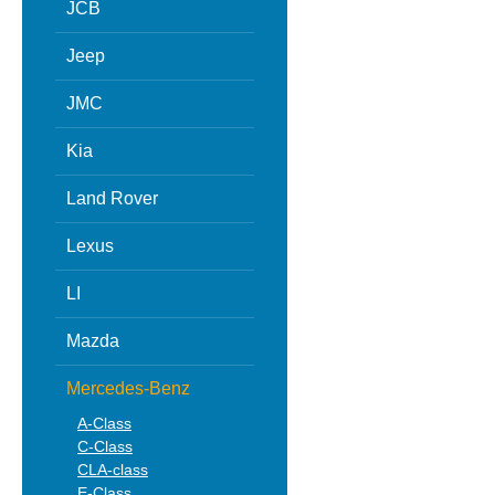
JCB
Jeep
JMC
Kia
Land Rover
Lexus
LI
Mazda
Mercedes-Benz
A-Class
C-Class
CLA-class
E-Class