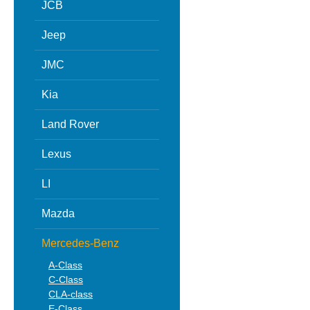
JCB
Jeep
JMC
Kia
Land Rover
Lexus
LI
Mazda
Mercedes-Benz
A-Class
C-Class
CLA-class
E-Class