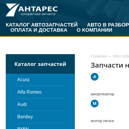
КАТАЛОГ АВТОЗАПЧАСТЕЙ
АВТО В РАЗБОР
ОПЛАТА И ДОСТАВКА
О КОМПАНИИ
Главная
←
Merced
Запчасти н
Каталог запчастей
А
Acura
Alfa Romeo
амортизатор
М
Audi
Bentley
мотор печки