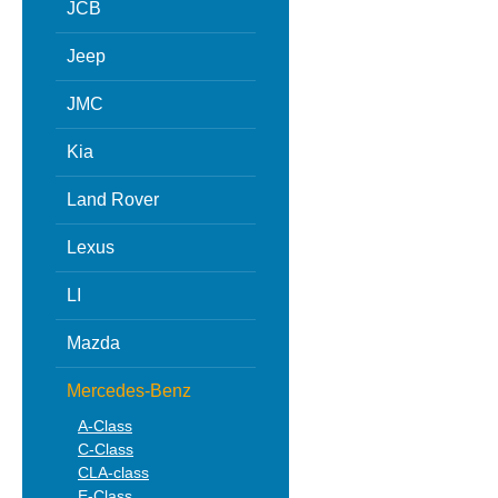
JCB
Jeep
JMC
Kia
Land Rover
Lexus
LI
Mazda
Mercedes-Benz
A-Class
C-Class
CLA-class
E-Class