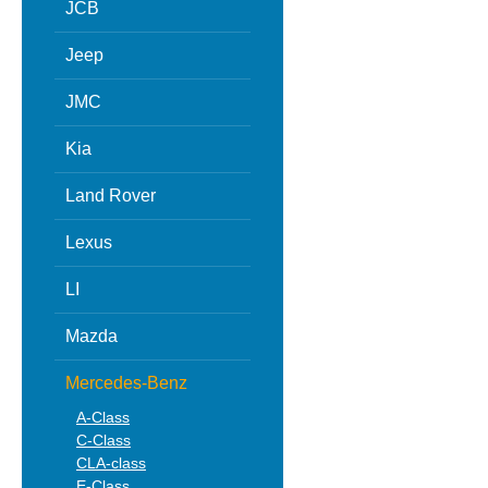
JCB
Jeep
JMC
Kia
Land Rover
Lexus
LI
Mazda
Mercedes-Benz
A-Class
C-Class
CLA-class
E-Class