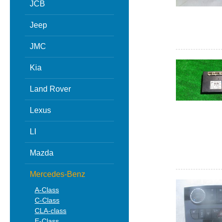
JCB
Jeep
JMC
Kia
Land Rover
Lexus
LI
Mazda
Mercedes-Benz
A-Class
C-Class
CLA-class
E-Class