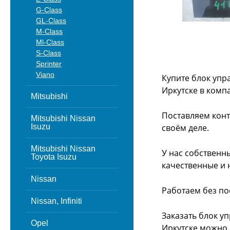
G-Class
GL-Class
M-Class
Ml-Class
S-Class
Sprinter
Viano
Купите блок упр
Иркутске в комп
Mitsubishi
Поставляем конт
Mitsubishi Nissan
Isuzu
своём деле.
Mitsubishi Nissan
У нас собственн
Toyota Isuzu
качественные и 
Nissan
Работаем без по
Nissan, Infiniti
Заказать блок у
Opel
Иркутске можно 