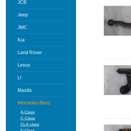
JCB
Jeep
JMC
Kia
Land Rover
Lexus
LI
Mazda
Mercedes-Benz
A-Class
C-Class
CLA-class
E-Class