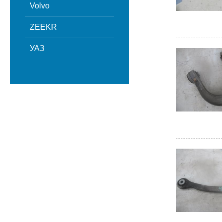
Volvo
ZEEKR
УАЗ