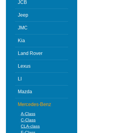
JCB
Jeep
JMC
Kia
Land Rover
Lexus
LI
Mazda
Mercedes-Benz
A-Class
C-Class
CLA-class
E-Class