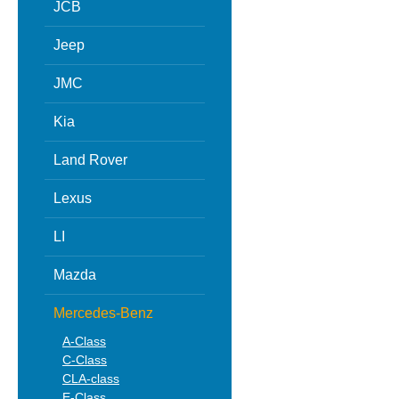
JCB
Jeep
JMC
Kia
Land Rover
Lexus
LI
Mazda
Mercedes-Benz
A-Class
C-Class
CLA-class
E-Class