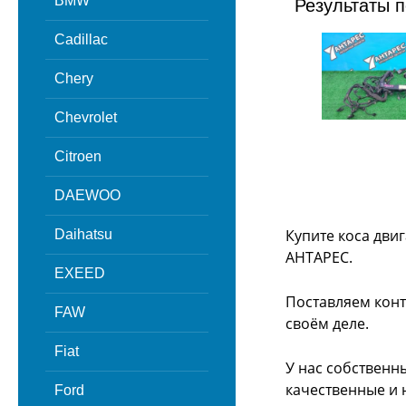
BMW
Результаты п
Cadillac
Chery
Chevrolet
Citroen
DAEWOO
Купите коса дви
Daihatsu
АНТАРЕС.
EXEED
Поставляем конт
FAW
своём деле.
Fiat
У нас собственн
качественные и 
Ford