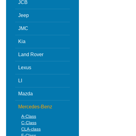
JCB
Jeep
JMC
Kia
Land Rover
Lexus
LI
Mazda
Mercedes-Benz
A-Class
C-Class
CLA-class
E-Class