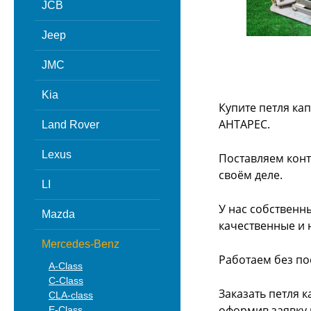
JCB
Jeep
JMC
Kia
Купите петля ка
АНТАРЕС.
Land Rover
Lexus
Поставляем конт
своём деле.
LI
У нас собственн
Mazda
качественные и 
Mercedes-Benz
Работаем без по
A-Class
C-Class
Заказать петля 
CLA-class
оформив заявку 
E-Class