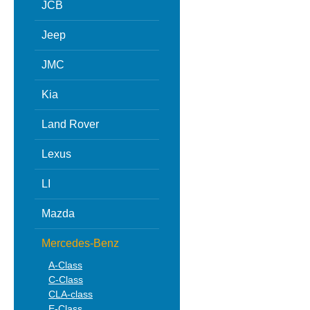
JCB
Jeep
JMC
Kia
Land Rover
Lexus
LI
Mazda
Mercedes-Benz
A-Class
C-Class
CLA-class
E-Class