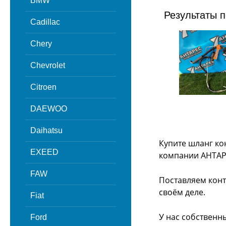
BMW
Результаты п
Cadillac
Chery
Chevrolet
Citroen
DAEWOO
Daihatsu
Купите шланг ко
EXEED
компании АНТАР
FAW
Поставляем конт
своём деле.
Fiat
У нас собственн
Ford