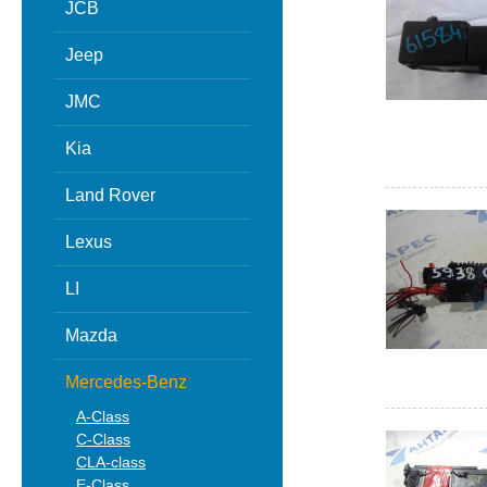
JCB
Jeep
JMC
Kia
Land Rover
Lexus
LI
Mazda
Mercedes-Benz
A-Class
C-Class
CLA-class
E-Class