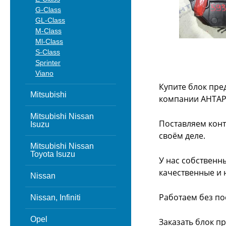
G-Class
GL-Class
M-Class
Ml-Class
S-Class
Sprinter
Viano
Купите блок пре
Mitsubishi
компании АНТАР
Mitsubishi Nissan
Поставляем конт
Isuzu
своём деле.
Mitsubishi Nissan
Toyota Isuzu
У нас собственн
качественные и 
Nissan
Работаем без по
Nissan, Infiniti
Opel
Заказать блок п