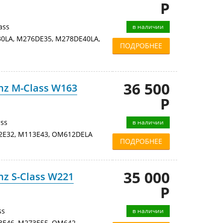
Р
ass
в наличии
LA, M276DE35, M278DE40LA,
ПОДРОБНЕЕ
36 500
nz M-Class W163
Р
ss
в наличии
2E32, M113E43, OM612DELA
ПОДРОБНЕЕ
35 000
z S-Class W221
Р
ss
в наличии
E46, M273E55, OM642