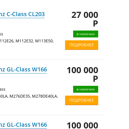
27 000
z C-Class CL203
Р
ss
в наличии
12E26, M112E32, M113E50,
ПОДРОБНЕЕ
100 000
z GL-Class W166
Р
ass
в наличии
LA, M276DE35, M278DE40LA,
ПОДРОБНЕЕ
100 000
z GL-Class W166