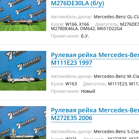
M276DE30LA (б/у)
Автомобиль-донор:
Mercedes-Benz GL-Cl
Кузов:
W166, X166
Двигатель:
M276DE30
M278DE46LA, OM642, M651D22G4
Примечание:
Б.У.
Рулевая рейка Mercedes-Be
M111E23 1997
Автомобиль-донор:
Mercedes-Benz M-Cla
Кузов:
W163
Двигатель:
M111E23, M11
Примечание:
Новый
Рулевая рейка Mercedes-Ben
M272E35 2006
Автомобиль-донор:
Mercedes-Benz S-Cla
Кузов:
W221
Двигатель:
M272E35, M273