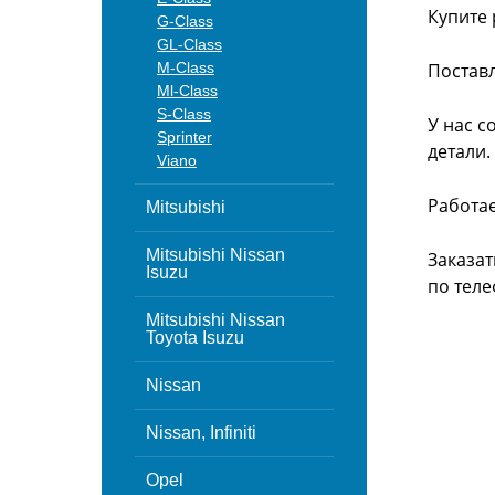
Купите 
G-Class
GL-Class
M-Class
Поставл
Ml-Class
S-Class
У нас с
Sprinter
детали.
Viano
Работа
Mitsubishi
Mitsubishi Nissan
Заказат
Isuzu
по теле
Mitsubishi Nissan
Toyota Isuzu
Nissan
Nissan, Infiniti
Opel