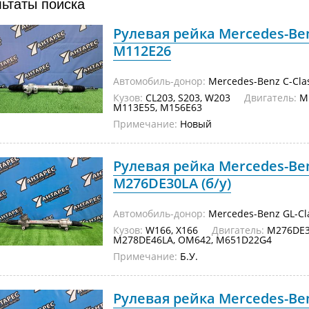
льтаты поиска
Рулевая рейка Mercedes-Ben
M112E26
Автомобиль-донор:
Mercedes-Benz C-Cla
Кузов:
CL203, S203, W203
Двигатель:
M1
M113E55, M156E63
Примечание:
Новый
Рулевая рейка Mercedes-Ben
M276DE30LA (б/у)
Автомобиль-донор:
Mercedes-Benz GL-Cl
Кузов:
W166, X166
Двигатель:
M276DE30
M278DE46LA, OM642, M651D22G4
Примечание:
Б.У.
Рулевая рейка Mercedes-Ben