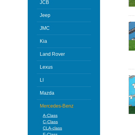
JCB
Jeep
JMC
Kia
Land Rover
Lexus
LI
Mazda
Mercedes-Benz
A-Class
C-Class
CLA-class
E-Class