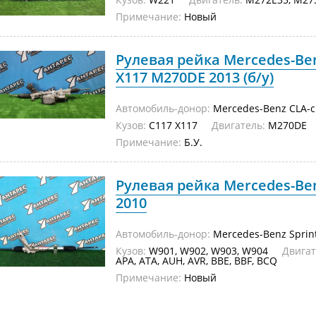
Примечание:
Новый
Рулевая рейка Mercedes-Ben
X117 M270DE 2013 (б/у)
Автомобиль-донор:
Mercedes-Benz CLA-c
Кузов:
C117 X117
Двигатель:
M270DE
Примечание:
Б.У.
Рулевая рейка Mercedes-Ben
2010
Автомобиль-донор:
Mercedes-Benz Sprin
Кузов:
W901, W902, W903, W904
Двигат
APA, ATA, AUH, AVR, BBE, BBF, BCQ
Примечание:
Новый