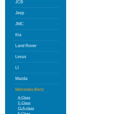
JCB
Jeep
JMC
Kia
Land Rover
Lexus
LI
Mazda
Mercedes-Benz
A-Class
C-Class
CLA-class
E-Class