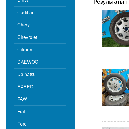
BMW
Результаты п
Cadillac
Chery
Chevrolet
Citroen
DAEWOO
Daihatsu
EXEED
FAW
Fiat
Ford