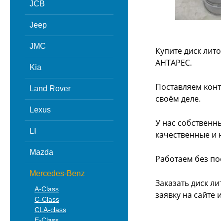
JCB
Jeep
JMC
Купите диск лит
АНТАРЕС.
Kia
Поставляем конт
Land Rover
своём деле.
Lexus
У нас собственн
LI
качественные и 
Mazda
Работаем без по
Mercedes-Benz
Заказать диск л
A-Class
заявку на сайте
C-Class
CLA-class
E-Class