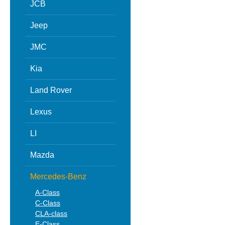
JCB
Jeep
JMC
Kia
Land Rover
Lexus
LI
Mazda
Mercedes-Benz
A-Class
C-Class
CLA-class
E-Class