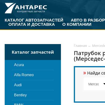
КАТАЛОГ АВТОЗАПЧАСТЕЙ
АВТО В РАЗБОР
ОПЛАТА И ДОСТАВКА
О КОМПАНИИ
Главная
←
Merced
Патрубок 
Каталог запчастей
(Мерседес-
Acura
»
Найди св
Alfa Romeo
Audi
Bentley