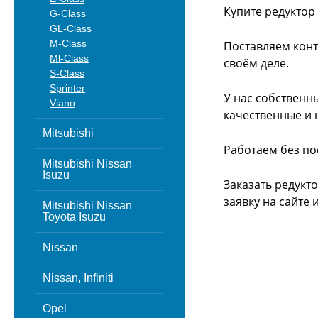
Купите редуктор
G-Class
GL-Class
M-Class
Поставляем конт
Ml-Class
своём деле.
S-Class
Sprinter
У нас собственн
Viano
качественные и 
Mitsubishi
Работаем без по
Mitsubishi Nissan
Isuzu
Заказать редукт
заявку на сайте
Mitsubishi Nissan
Toyota Isuzu
Nissan
Nissan, Infiniti
Opel