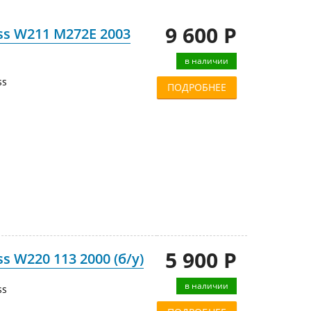
9 600 Р
ss W211 M272E 2003
в наличии
ss
ПОДРОБНЕЕ
5 900 Р
 W220 113 2000 (б/у)
в наличии
ss