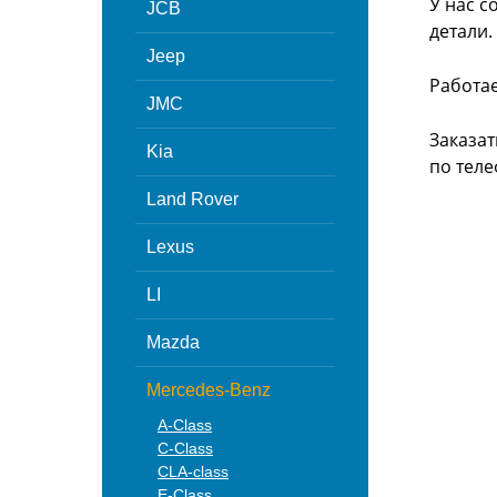
У нас с
JCB
детали.
Jeep
Работа
JMC
Заказат
Kia
по теле
Land Rover
Lexus
LI
Mazda
Mercedes-Benz
A-Class
C-Class
CLA-class
E-Class