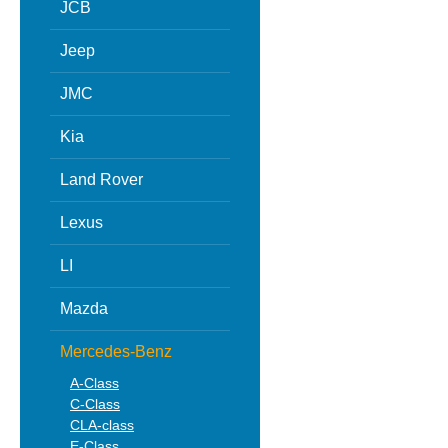
JCB
Jeep
JMC
Kia
Land Rover
Lexus
LI
Mazda
Mercedes-Benz
A-Class
C-Class
CLA-class
E-Class