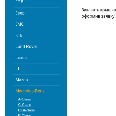
JCB
Заказать крышка
Jeep
оформив заявку 
JMC
Kia
Land Rover
Lexus
LI
Mazda
Mercedes-Benz
A-Class
C-Class
CLA-class
E-Class