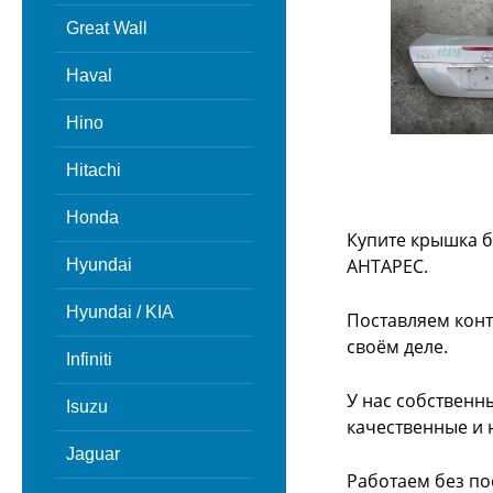
Great Wall
Haval
Hino
Hitachi
Honda
Купите крышка б
АНТАРЕС.
Hyundai
Hyundai / KIA
Поставляем конт
своём деле.
Infiniti
У нас собственн
Isuzu
качественные и 
Jaguar
Работаем без по