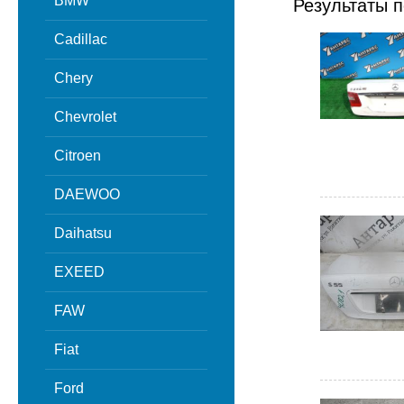
BMW
Результаты п
Cadillac
Chery
Chevrolet
Citroen
DAEWOO
Daihatsu
EXEED
FAW
Fiat
Ford