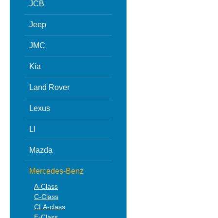
JCB
Jeep
JMC
Kia
Land Rover
Lexus
LI
Mazda
Mercedes-Benz
A-Class
C-Class
CLA-class
E-Class