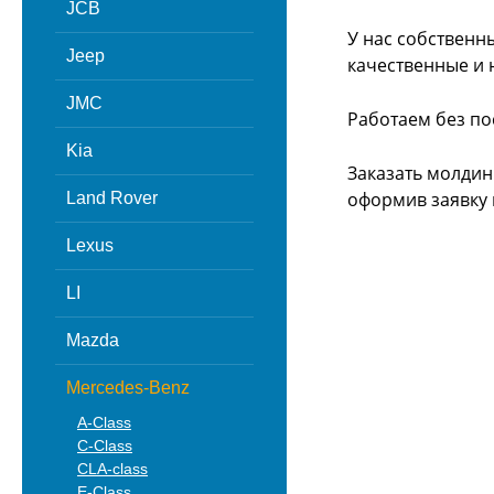
JCB
У нас собственн
Jeep
качественные и 
JMC
Работаем без по
Kia
Заказать молдин
оформив заявку 
Land Rover
Lexus
LI
Mazda
Mercedes-Benz
A-Class
C-Class
CLA-class
E-Class