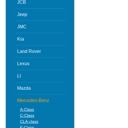
JCB
Jeep
JMC
Kia
Land Rover
Lexus
LI
Mazda
Mercedes-Benz
A-Class
C-Class
CLA-class
E-Class