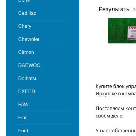
BMW
Результаты п
Cadillac
Chery
Chevrolet
Citroen
DAEWOO
Daihatsu
Купите блок упр
EXEED
Иркутске в комп
FAW
Поставляем конт
своём деле.
Fiat
У нас собственн
Ford