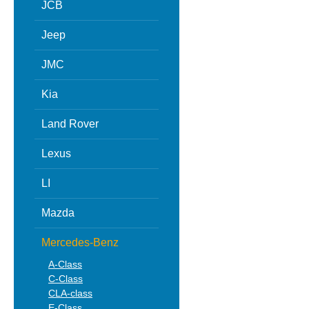
JCB
Jeep
JMC
Kia
Land Rover
Lexus
LI
Mazda
Mercedes-Benz
A-Class
C-Class
CLA-class
E-Class