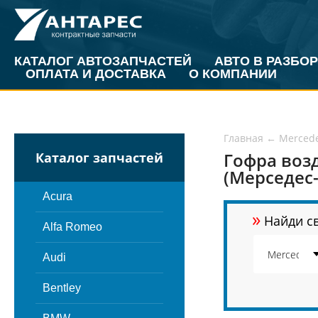
КАТАЛОГ АВТОЗАПЧАСТЕЙ
АВТО В РАЗБОР
ОПЛАТА И ДОСТАВКА
О КОМПАНИИ
Главная
←
Merced
Гофра воз
Каталог запчастей
(Мерседес-
Acura
»
Найди св
Alfa Romeo
Audi
Bentley