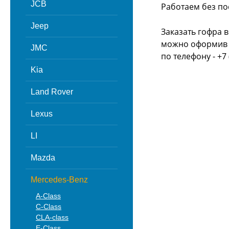
JCB
Работаем без по
Jeep
Заказать гофра 
можно оформив з
JMC
по телефону - +7 
Kia
Land Rover
Lexus
LI
Mazda
Mercedes-Benz
A-Class
C-Class
CLA-class
E-Class