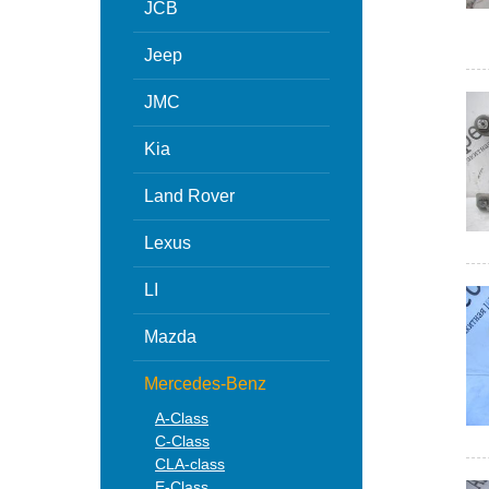
JCB
Jeep
JMC
Kia
Land Rover
Lexus
LI
Mazda
Mercedes-Benz
A-Class
C-Class
CLA-class
E-Class