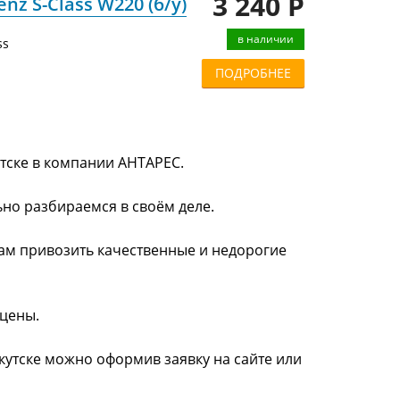
3 240 Р
z S-Class W220 (б/у)
в наличии
ss
ПОДРОБНЕЕ
утске в компании АНТАРЕС.
ьно разбираемся в своём деле.
нам привозить качественные и недорогие
 цены.
ркутске можно оформив заявку на сайте или