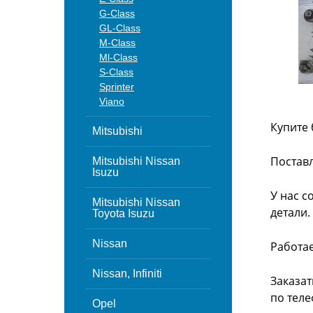
G-Class
GL-Class
M-Class
Ml-Class
S-Class
Sprinter
Viano
Купите 
Mitsubishi
Поставл
Mitsubishi Nissan
Isuzu
У нас с
Mitsubishi Nissan
детали.
Toyota Isuzu
Nissan
Работа
Nissan, Infiniti
Заказат
по теле
Opel