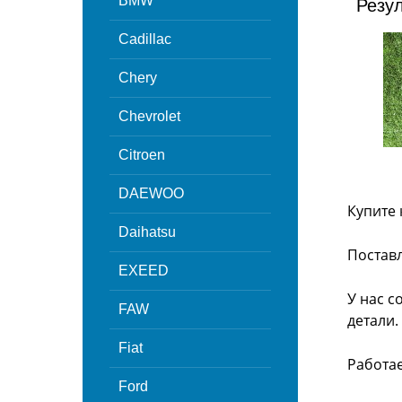
BMW
Резу
Cadillac
Chery
Chevrolet
Citroen
DAEWOO
Купите 
Daihatsu
Поставл
EXEED
У нас с
FAW
детали.
Fiat
Работа
Ford