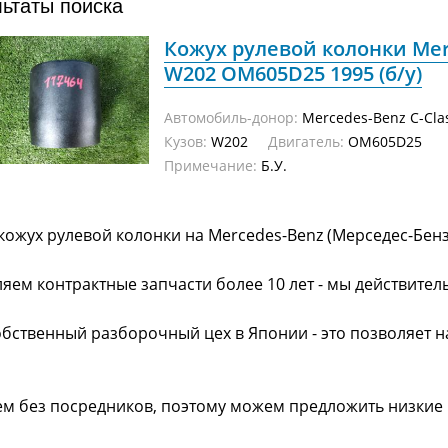
льтаты поиска
Кожух рулевой колонки Mer
W202 OM605D25 1995 (б/у)
Автомобиль-донор:
Mercedes-Benz C-Cla
Кузов:
W202
Двигатель:
OM605D25
Примечание:
Б.У.
кожух рулевой колонки на Mercedes-Benz (Мерседес-Бенз
яем контрактные запчасти более 10 лет - мы действител
обственный разборочный цех в Японии - это позволяет 
ем без посредников, поэтому можем предложить низкие