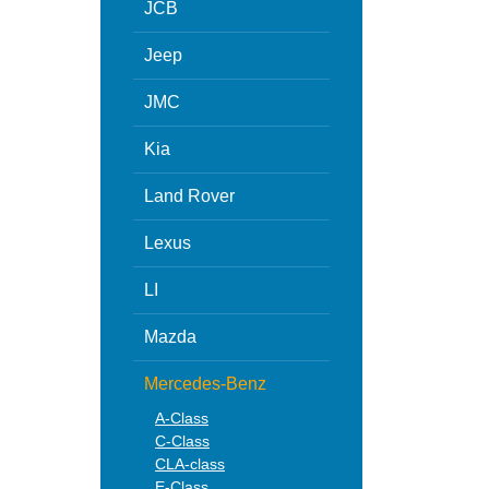
JCB
Jeep
JMC
Kia
Land Rover
Lexus
LI
Mazda
Mercedes-Benz
A-Class
C-Class
CLA-class
E-Class