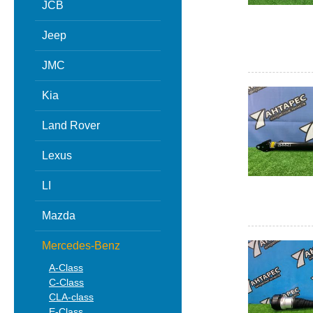
JCB
Jeep
JMC
Kia
Land Rover
Lexus
LI
Mazda
Mercedes-Benz
A-Class
C-Class
CLA-class
E-Class