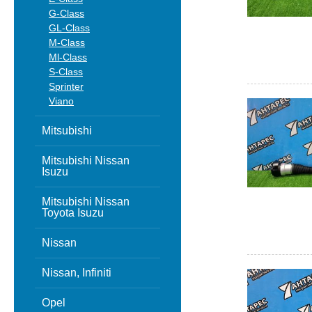
G-Class
GL-Class
M-Class
Ml-Class
S-Class
Sprinter
Viano
Mitsubishi
Mitsubishi Nissan
Isuzu
Mitsubishi Nissan
Toyota Isuzu
Nissan
Nissan, Infiniti
Opel