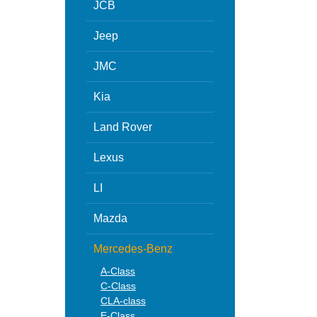
JCB
Jeep
JMC
Kia
Land Rover
Lexus
LI
Mazda
Mercedes-Benz
A-Class
C-Class
CLA-class
E-Class