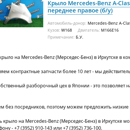
Крыло Mercedes-Benz A-Cla
переднее правое (б/у)
Автомобиль-донор:
Mercedes-Benz A-Cla
Кузов:
W168
Двигатель:
M166E16
Примечание:
Б.У.
крыло на Mercedes-Benz (Мерседес-Бенз) в Иркутске в к
яем контрактные запчасти более 10 лет - мы действител
обственный разборочный цех в Японии - это позволяет 
ем без посредников, поэтому можем предложить низкие
ь крыло на Mercedes-Benz (Мерседес-Бенз) в Иркутске м
фону - +7 (3952) 910-143 или +7 (3952) 736-100.