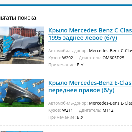
льтаты поиска
Крыло Mercedes-Benz C-Cla
1995 заднее левое (б/у)
Автомобиль-донор:
Mercedes-Benz C-Cla
Кузов:
W202
Двигатель:
OM605D25
Примечание:
Б.У.
Крыло Mercedes-Benz E-Clas
переднее правое (б/у)
Автомобиль-донор:
Mercedes-Benz E-Cla
Кузов:
W211
Двигатель:
M112
Примечание:
Б.У.