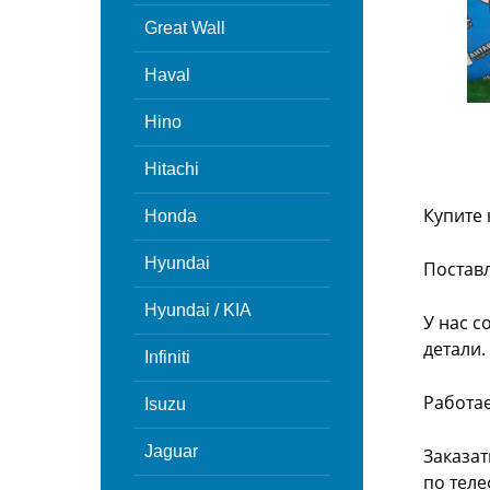
Great Wall
Haval
Hino
Hitachi
Купите 
Honda
Hyundai
Поставл
Hyundai / KIA
У нас с
детали.
Infiniti
Работа
Isuzu
Jaguar
Заказат
по теле