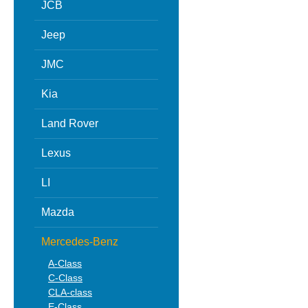
JCB
Jeep
JMC
Kia
Land Rover
Lexus
LI
Mazda
Mercedes-Benz
A-Class
C-Class
CLA-class
E-Class