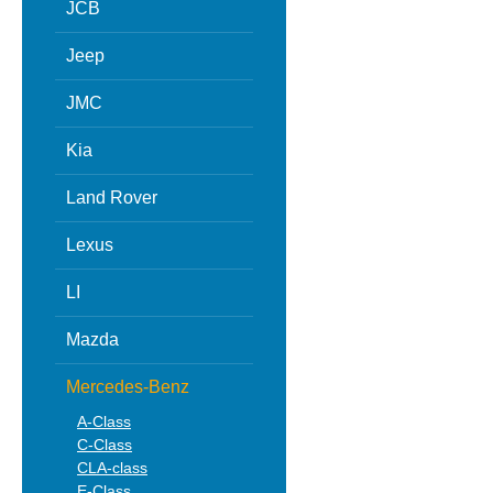
JCB
Jeep
JMC
Kia
Land Rover
Lexus
LI
Mazda
Mercedes-Benz
A-Class
C-Class
CLA-class
E-Class