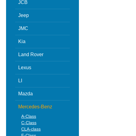
JCB
Jeep
JMC
Kia
Land Rover
Lexus
LI
Mazda
Mercedes-Benz
A-Class
C-Class
CLA-class
E-Class