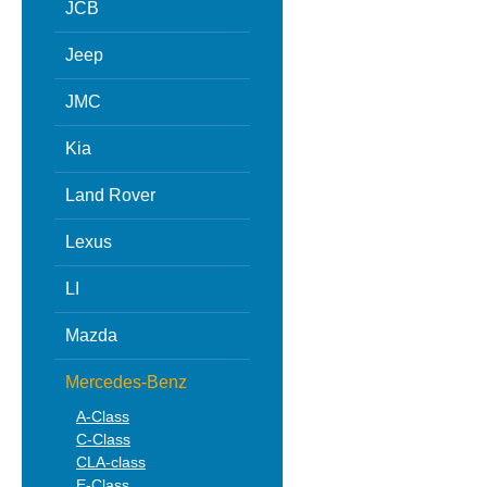
JCB
Jeep
JMC
Kia
Land Rover
Lexus
LI
Mazda
Mercedes-Benz
A-Class
C-Class
CLA-class
E-Class