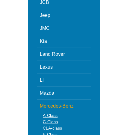
JCB
Jeep
JMC
Kia
Land Rover
Lexus
LI
Mazda
Mercedes-Benz
A-Class
C-Class
CLA-class
E-Class